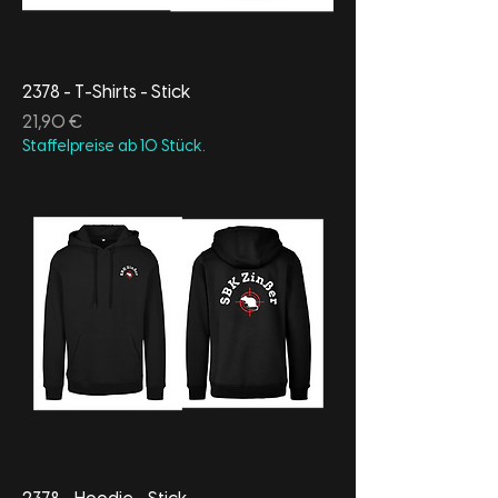
2378 - T-Shirts - Stick
Preis
21,90 €
Staffelpreise ab 10 Stück.