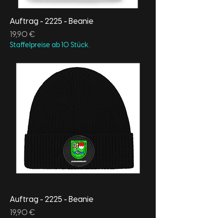
Auftrag - 2225 - Beanie
Preis
19,90 €
Staffelpreise ab 10 Stück.
Auftrag - 2225 - Beanie
Preis
19,90 €