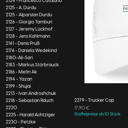
2124 - Francesco Catalano
2125 - A. Durdu
2125 - Alparslan Durdu
2126 - Giorgio Tamburi
2127 - Jeremy Lückhof
2128 - Jens Kahlmann
2141 - Denis Pruß
2176 - Daniela Wedekind
2180-Ali-Sari
2183 - Markus Störbrauck
2186 - Metin Ak
2194 - Yazan
2199 - Shujai
2213 - Ivan Androshchuk
2279 - Trucker Cap
2218 - Sebastian Rduch
2220
Preis
17,90 €
Staffelpreise ab 10 Stück.
2225 - Harald Achtziger
2230 - Petzke