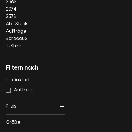
2362
2374
2378
Ab 1 Stück
Aufträge
Bordeaux
T-Shirts
Filtern nach
Produktart
Aufträge
Preis
Größe
17 €
19 €