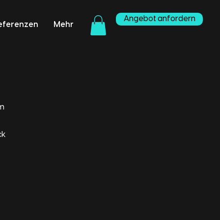
Angebot anfordern
eferenzen
Mehr
um
ck