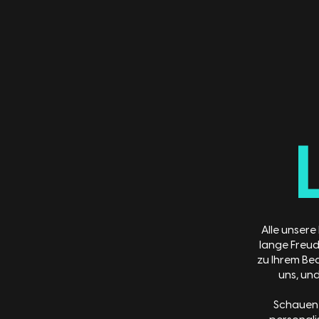
Alle unsere
lange Freud
zu Ihrem Bed
uns, und
Schauen S