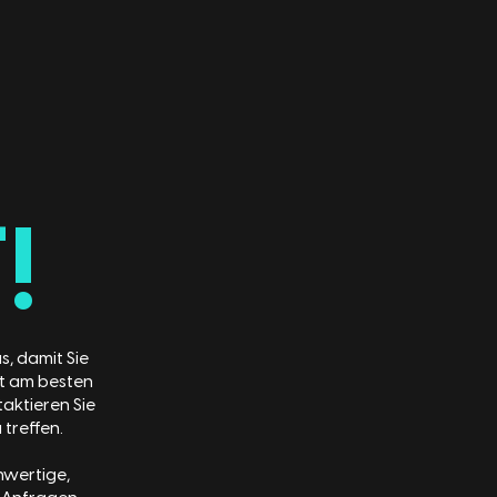
!
s, damit Sie
kt am besten
taktieren Sie
treffen.
hwertige,