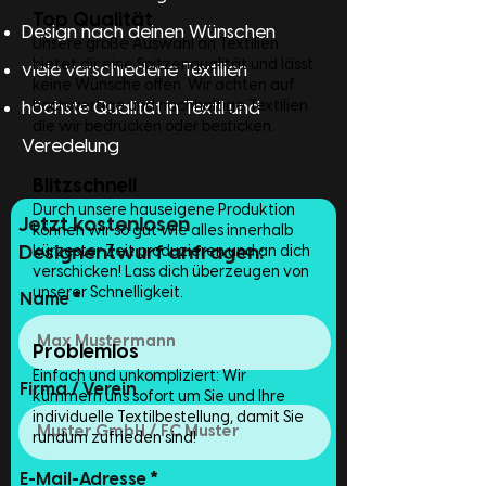
Top Qualität
Design nach deinen Wünschen
Unsere große Auswahl an Textilien
bietet dir eine Spitzenqualität und lässt
viele verschiedene Textilien
keine Wünsche offen. Wir achten auf
höchste Qualität in Textil und
hochwertige und nachhaltige Textilien
die wir bedrucken oder besticken.
Veredelung
Blitzschnell
Durch unsere hauseigene Produktion
Jetzt kostenlosen
können wir so gut wie alles innerhalb
Designentwurf anfragen:
kürzester Zeit produzieren und an dich
verschicken! Lass dich überzeugen von
unserer Schnelligkeit.
Name
Problemlos
Einfach und unkompliziert: Wir
Firma / Verein
kümmern uns sofort um Sie und Ihre
individuelle Textilbestellung, damit Sie
rundum zufrieden sind!
E-Mail-Adresse