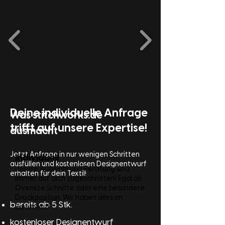
Deine individuelle Anfrage
Was stitchworks.de
trifft auf unsere Expertise!
ausmacht
Jetzt Anfrage in nur wenigen Schritten
Individuell
ausfüllen und kostenlosen Designentwurf
Unsere Auswahl und Beratung sind
erhalten für dein Textil!
immer auf dich zugeschnitten! Egal ob
Oversize Schnitte oder eine besondere
Druckposition. Wir haben alles im
bereits ab 5 Stk.
Sortiment!
kostenloser Designentwurf