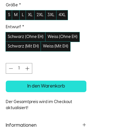
Größe
*
S
M
L
XL
2XL
3XL
4XL
Entwurf
*
Schwarz (Ohne EH)
Weiss (Ohne EH)
Schwarz (Mit EH)
Weiss (Mit EH)
Anzahl
*
In den Warenkorb
Der Gesamtpreis wird im Checkout
aktualisiert!
Informationen