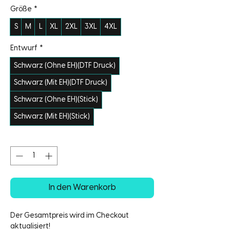
Größe
*
S
M
L
XL
2XL
3XL
4XL
Entwurf
*
Schwarz (Ohne EH)(DTF Druck)
Schwarz (Mit EH)(DTF Druck)
Schwarz (Ohne EH)(Stick)
Schwarz (Mit EH)(Stick)
Anzahl
*
In den Warenkorb
Der Gesamtpreis wird im Checkout
aktualisiert!