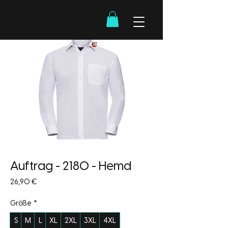
Auftrag - 2180 - Hemd
Preis
26,90 €
Größe
*
S
M
L
XL
2XL
3XL
4XL