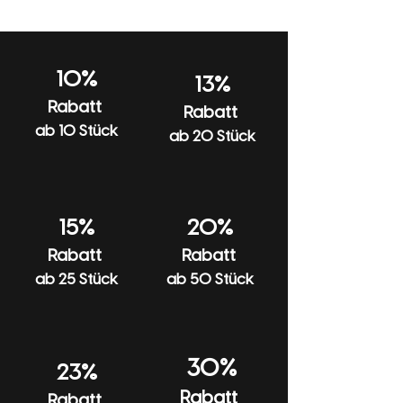
sobald Deine Bestellung versendet wurde,
Bitte bei 30 Grad pflegeleicht waschen
benachrichtigen wir Dich per E-Mail.
und keinen Weichspüler verwenden.
Beim Waschen und Bügeln auf links
10%
13%
drehen und nicht in den Trockner geben.
Rabatt
Rabatt
Mit ähnlichen Farben waschen.
ab 10 Stück
ab 20 Stück
15%
20%
Rabatt
Rabatt
ab 25 Stück
ab 50 Stück
30%
23%
Rabatt
Rabatt