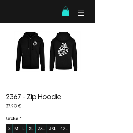
2367 - Zip Hoodie
Preis
37,90 €
Größe
*
S
M
L
XL
2XL
3XL
4XL