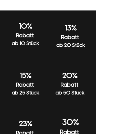
sobald Deine Bestellung versendet wurde,
Bitte bei 30 Grad pflegeleicht waschen
benachrichtigen wir Dich per E-Mail.
und keinen Weichspüler verwenden.
Beim Waschen und Bügeln auf links
10%
13%
drehen und nicht in den Trockner geben.
Rabatt
Rabatt
Mit ähnlichen Farben waschen.
ab 10 Stück
ab 20 Stück
15%
20%
Rabatt
Rabatt
ab 25 Stück
ab 50 Stück
30%
23%
Rabatt
Rabatt