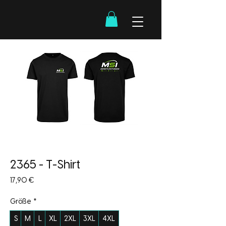
2365 - T-Shirt
Preis
17,90 €
Größe
*
S
M
L
XL
2XL
3XL
4XL