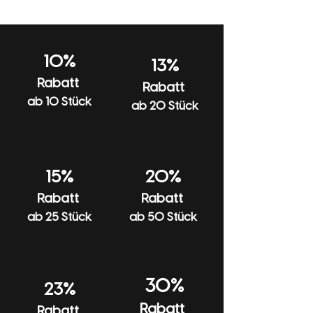
sobald Deine Bestellung versendet wurde,
Bitte bei 30 Grad pflegeleicht waschen
benachrichtigen wir Dich per E-Mail.
und keinen Weichspüler verwenden.
Beim Waschen und Bügeln auf links
10%
13%
drehen und nicht in den Trockner geben.
Rabatt
Rabatt
Mit ähnlichen Farben waschen.
ab 10 Stück
ab 20 Stück
15%
20%
Rabatt
Rabatt
ab 25 Stück
ab 50 Stück
30%
23%
Rabatt
Rabatt