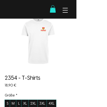
2354 - T-Shirts
Preis
18,90 €
Größe
*
S
M
L
XL
2XL
3XL
4XL