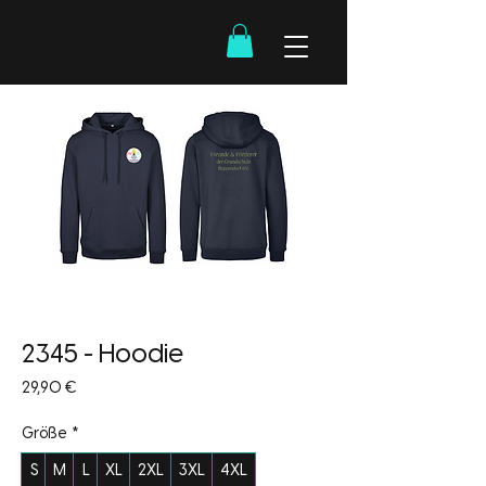
2345 - Hoodie
Preis
29,90 €
Größe
*
S
M
L
XL
2XL
3XL
4XL