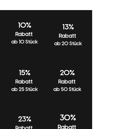
sobald Deine Bestellung versendet wurde,
Bitte bei 30 Grad pflegeleicht waschen
benachrichtigen wir Dich per E-Mail.
und keinen Weichspüler verwenden.
Beim Waschen und Bügeln auf links
10%
13%
drehen und nicht in den Trockner geben.
Rabatt
Rabatt
Mit ähnlichen Farben waschen.
ab 10 Stück
ab 20 Stück
15%
20%
Rabatt
Rabatt
ab 25 Stück
ab 50 Stück
30%
23%
Rabatt
Rabatt