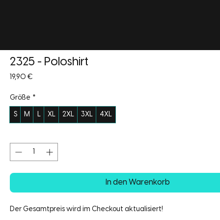
2325 - Poloshirt
Preis
19,90 €
Größe
*
S
M
L
XL
2XL
3XL
4XL
Anzahl
*
In den Warenkorb
Der Gesamtpreis wird im Checkout aktualisiert!