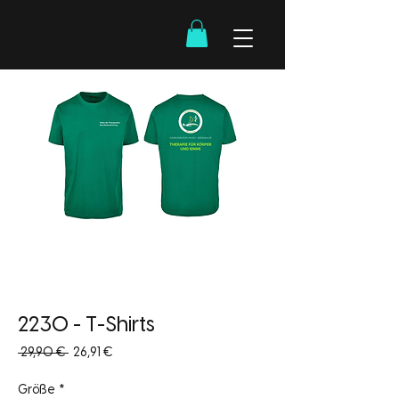
2230 - T-Shirts
Standardpreis
Sale-
 29,90 € 
26,91 €
Preis
Größe
*