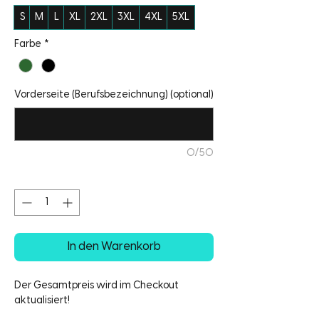
S
M
L
XL
2XL
3XL
4XL
5XL
Farbe
*
Vorderseite (Berufsbezeichnung) (optional)
0/50
Anzahl
*
In den Warenkorb
Der Gesamtpreis wird im Checkout
aktualisiert!