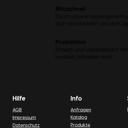
Blitzschnell
Durch unsere hauseigene Prod
dich verschicken! Lass dich ü
Problemlos
Einfach und unkompliziert: Wir
rundum zufrieden sind!
Hilfe
Info
AGB
Anfragen
Katalog
Impressum
Produkte
Datenschutz