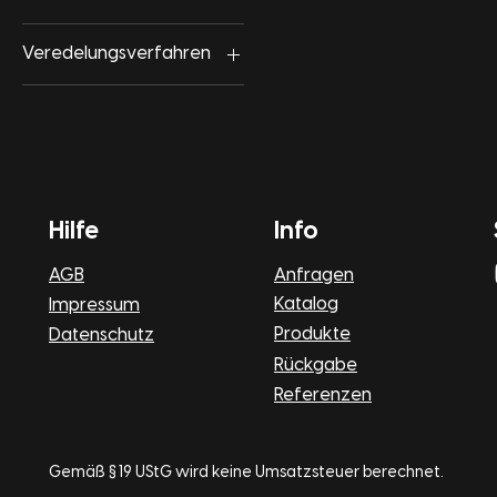
27/31
Veredelungsverfahren
2XL
DTF Druck
32/36
Stick
37/41
3XL
42/46
Hilfe
Info
4XL
5XL
AGB
Anfragen
L
Katalog
Impressum
M
Produkte
Datenschutz
S
Rückgabe
Referenzen
XL
Gemäß § 19 UStG wird keine Umsatzsteuer berechnet.