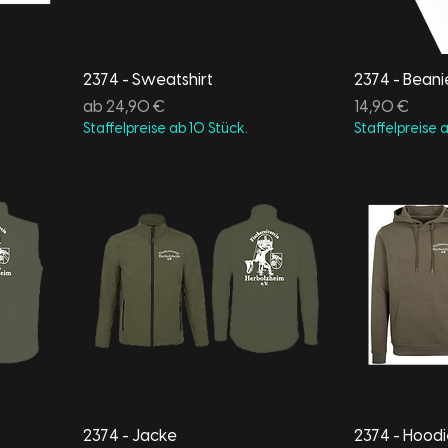
2374 - Sweatshirt
2374 - Beani
Sale-Preis
Preis
ab
24,90 €
14,90 €
Staffelpreise ab 10 Stück.
Staffelpreise 
2374 - Jacke
2374 - Hoodi