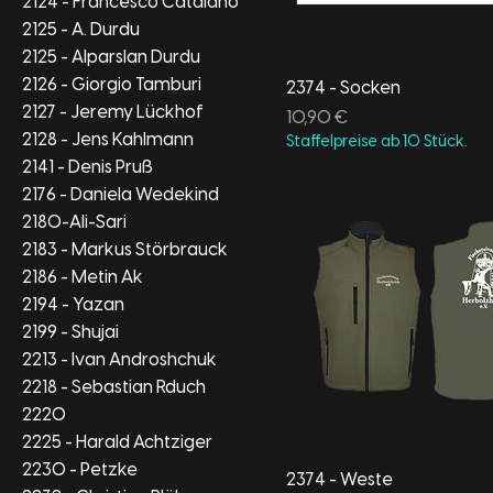
2124 - Francesco Catalano
2125 - A. Durdu
2125 - Alparslan Durdu
2126 - Giorgio Tamburi
2374 - Socken
2127 - Jeremy Lückhof
Preis
10,90 €
2128 - Jens Kahlmann
Staffelpreise ab 10 Stück.
2141 - Denis Pruß
2176 - Daniela Wedekind
2180-Ali-Sari
2183 - Markus Störbrauck
2186 - Metin Ak
2194 - Yazan
2199 - Shujai
2213 - Ivan Androshchuk
2218 - Sebastian Rduch
2220
2225 - Harald Achtziger
2230 - Petzke
2374 - Weste