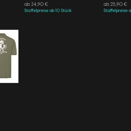
Sale-Preis
Sale-Preis
ab
34,90 €
ab
25,90 €
Staffelpreise ab 10 Stück.
Staffelpreise 